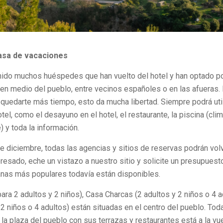
asa de vacaciones
ido muchos huéspedes que han vuelto del hotel y han optado po
en medio del pueblo, entre vecinos españoles o en las afueras.
 quedarte más tiempo, esto da mucha libertad. Siempre podrá util
tel, como el desayuno en el hotel, el restaurante, la piscina (cli
e) y toda la información.
de diciembre, todas las agencias y sitios de reservas podrán volve
eresado, eche un vistazo a nuestro sitio y solicite un presupuest
as más populares todavía están disponibles.
ara 2 adultos y 2 niños), Casa Charcas (2 adultos y 2 niños o 4 
2 niños o 4 adultos) están situadas en el centro del pueblo. Tod
 la plaza del pueblo con sus terrazas y restaurantes está a la vue