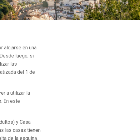
r alojarse en una
 Desde luego, si
izar las
matizada del 1 de
r a utilizar la
o. En este
adultos) y Casa
as las casas tienen
lta de la esquina.