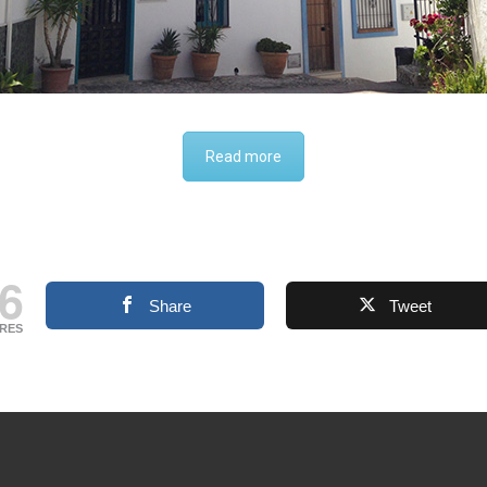
Read more
6
Share
Tweet
RES