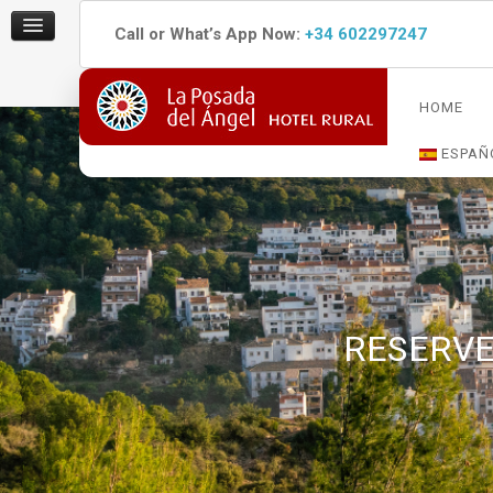
Call or What’s App Now:
+34 602297247
HOME
ESPAÑ
RESERVE