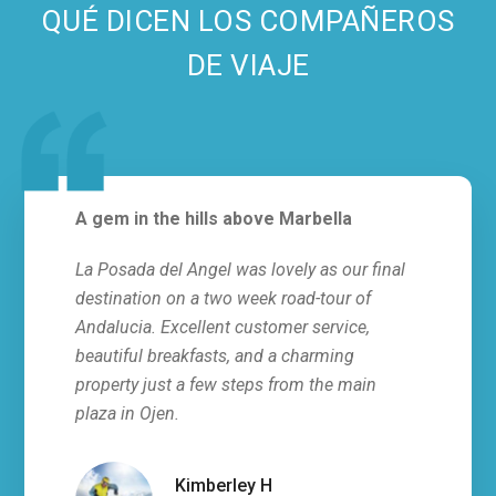
QUÉ DICEN LOS COMPAÑEROS
DE VIAJE
A gem in the hills above Marbella
Abso
La Posada del Angel was lovely as our final
This 
destination on a two week road-tour of
stay 
Andalucia. Excellent customer service,
all, 
beautiful breakfasts, and a charming
servi
property just a few steps from the main
fresh
plaza in Ojen.
villa
hosts
infor
Kimberley H