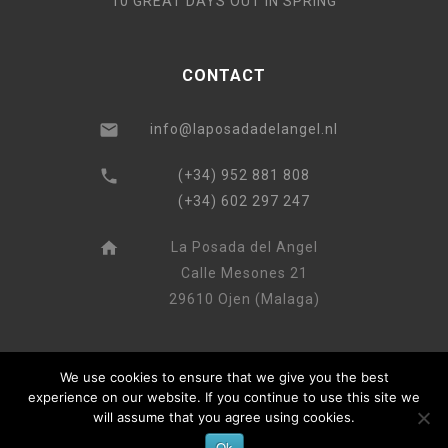
10 GREAT DAYS OUT IN SPRING
CONTACT
info@laposadadelangel.nl
(+34) 952 881 808
(+34) 602 297 247
La Posada del Angel
Calle Mesones 21
29610 Ojen (Malaga)
We use cookies to ensure that we give you the best
experience on our website. If you continue to use this site we
will assume that you agree using cookies.
Ok