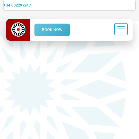
+34 602297247
BOOK NOW