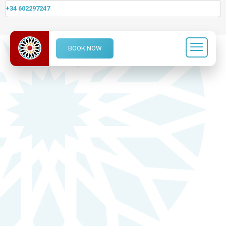
+34 602297247
BOOK NOW