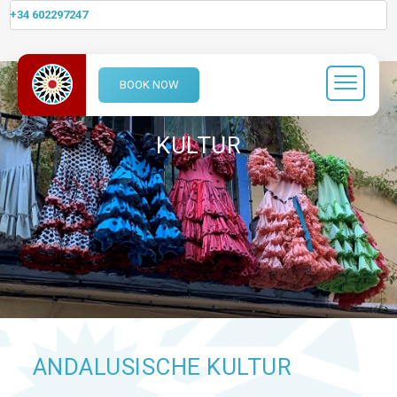
+34 602297247
BOOK NOW
KULTUR
ANDALUSISCHE KULTUR