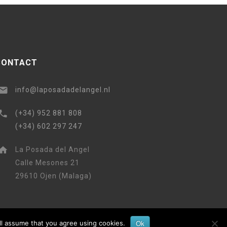
CONTACT
info@laposadadelangel.nl
(+34) 952 881 808
(+34) 602 297 247
La Posada del Angel
Calle Mesones 21
29610 Ojen (Malaga)
Ok
ll assume that you agree using cookies.