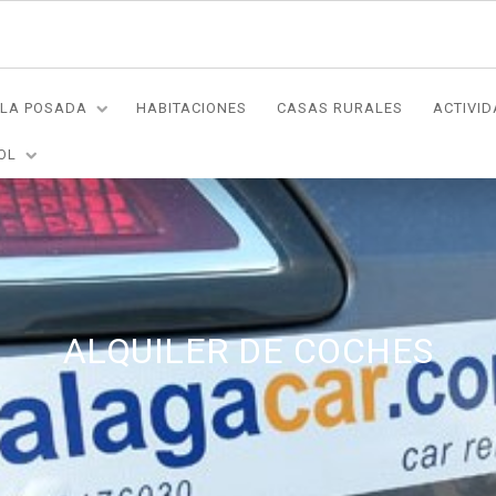
LA POSADA
HABITACIONES
CASAS RURALES
ACTIVI
OL
ALQUILER DE COCHES