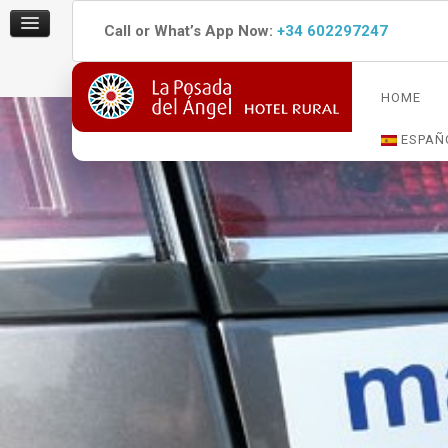
Call or What’s App Now:
+34 602297247
HOME
ESPAÑ