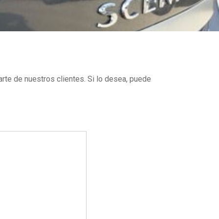
arte
de
nuestros clientes
.
Si lo desea, p
uede