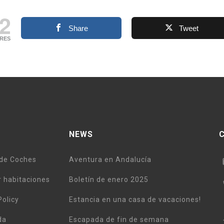
2
Share
Tweet
RES
NEWS
 de Coches
Aventura en Andalucía
 habitaciones
Boletín de enero 2025
Policy
Estancia en una casa de vacaciones!
da
Escapada de fin de semana