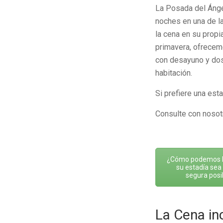
La Posada del Ánge
noches en una de la
la cena en su propia
primavera, ofrecemo
con desayuno y dos
habitación.
Si prefiere una est
Consulte con nosotr
¿Cómo podemos 
su estadía sea
segura posi
La Cena in