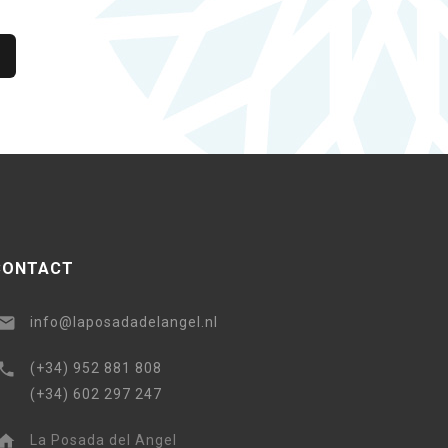
CONTACT
info@laposadadelangel.nl
(+34) 952 881 808
(+34) 602 297 247
La Posada del Angel