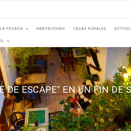
LA POSADA
HABITACIONES
CASAS RURALES
ACTIVI
OL
E DE ESCAPE" EN UN FIN DE