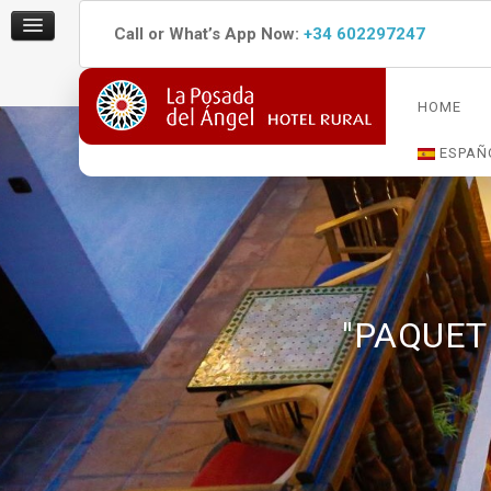
Call or What’s App Now:
+34 602297247
HOME
ESPAÑ
"PAQUET