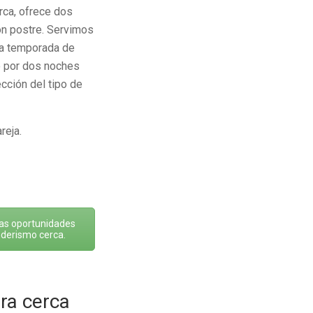
rca, ofrece dos
con postre. Servimos
 la temporada de
io por dos noches
ción del tipo de
reja.
as oportunidades
derismo cerca.
rra cerca