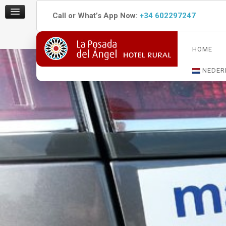
Call or What’s App Now:
+34 602297247
HOME
NEDER