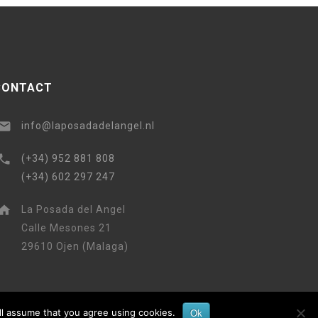
CONTACT
info@laposadadelangel.nl
(+34) 952 881 808
(+34) 602 297 247
La Posada del Angel
Calle Mesones 21
29610 Ojen (Malaga)
Ok
ll assume that you agree using cookies.