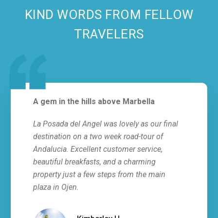
KIND WORDS FROM FELLOW
TRAVELERS
A gem in the hills above Marbella
Abso
La Posada del Angel was lovely as our final
This 
destination on a two week road-tour of
stay 
Andalucia. Excellent customer service,
all, 
beautiful breakfasts, and a charming
servi
property just a few steps from the main
fresh
plaza in Ojen.
villa
hosts
infor