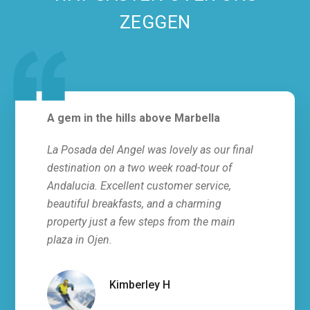
ZEGGEN
A gem in the hills above Marbella
Abso
La Posada del Angel was lovely as our final
This 
destination on a two week road-tour of
stay 
Andalucia. Excellent customer service,
all, 
beautiful breakfasts, and a charming
servi
property just a few steps from the main
fresh
plaza in Ojen.
villa
hosts
infor
Kimberley H