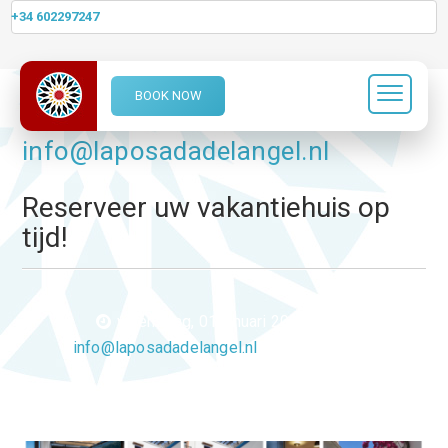
+34 602297247
BOOK NOW
Author Archives:
info@laposadadelangel.nl
Reserveer uw vakantiehuis op
tijd!
woensdag, 01 januari 2025 16:37
info@laposadadelangel.nl
0 Comments