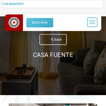
+34 602297247
BOOK NOW
Back
CASA FUENTE