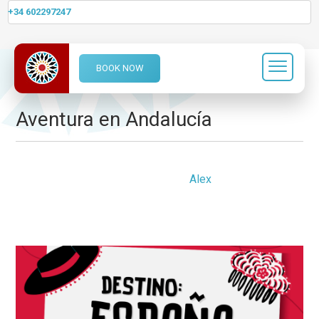
+34 602297247
BOOK NOW
Author Archives:
Alex
Aventura en Andalucía
Friday, 29 August 2025 18:10
Alex
0 Comments